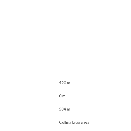
490 m
0 m
584 m
Collina Litoranea