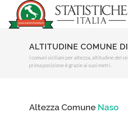
ALTITUDINE COMUNE D
I comuni siciliani per altezza, altitudine del 
prima posizione è grazie ai suoi metri.
Altezza Comune
Naso