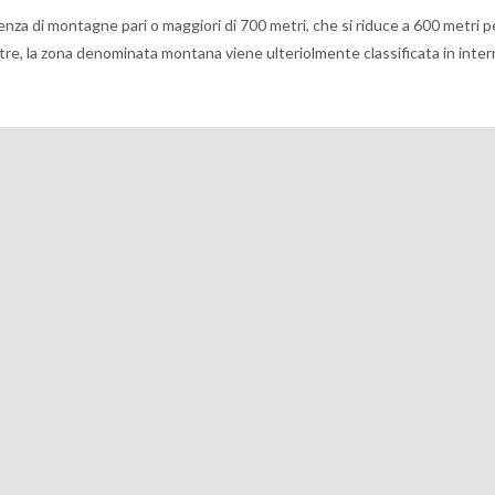
za di montagne pari o maggiori di 700 metri, che si riduce a 600 metri pe
Inoltre, la zona denominata montana viene ulteriolmente classificata in inter