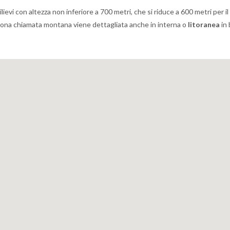
ievi con altezza non inferiore a 700 metri, che si riduce a 600 metri per il
 la zona chiamata montana viene dettagliata anche in interna o
litoranea
in 