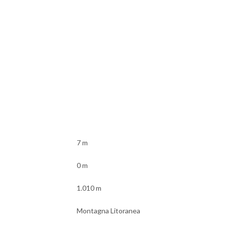
7 m
0 m
1.010 m
Montagna Litoranea