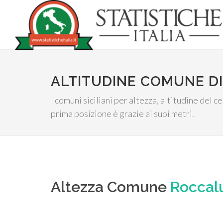
ALTITUDINE COMUNE D
I comuni siciliani per altezza, altitudine del 
prima posizione è grazie ai suoi metri.
Altezza Comune
Roccal