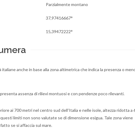
Parzialmente montano
37,97416667°
15,39472222°
lumera
ttà italiane anche in base alla zona altimetrica che indica la presenza o meno
 presenta assenza di rilievi montuosi e con pendenze poco rilevanti.
ore ai 700 metri nel centro sud dell'Italia e nelle isole, altezza ridotta a
n questi limiti non sono valutate se di dimensione esigua. Tale zona viene
 fatto se si affaccia sul mare.