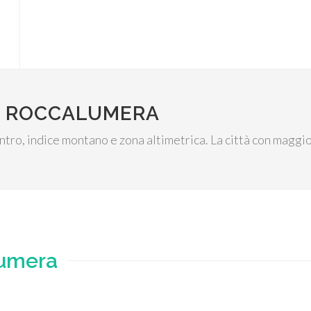
I ROCCALUMERA
centro, indice montano e zona altimetrica. La città con maggio
umera