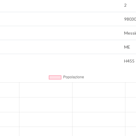
2
9803
Messi
ME
H455