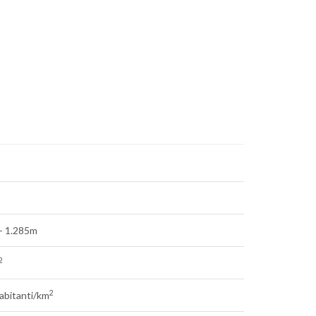
- 1.285m
2
2
abitanti/km