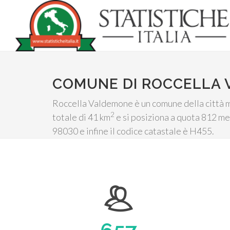
COMUNE DI ROCCELLA
Roccella Valdemone è un comune della città me
2
totale di 41 km
e si posiziona a quota 812 met
98030 e infine il codice catastale è H455.