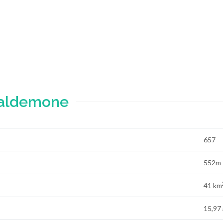
Valdemone
657
552m 
41 km
15,97 