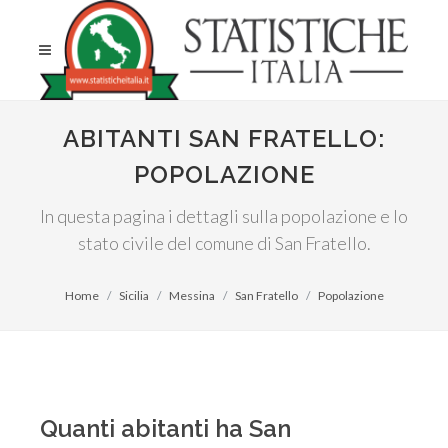
ABITANTI SAN FRATELLO:
POPOLAZIONE
In questa pagina i dettagli sulla popolazione e lo
stato civile del comune di San Fratello.
Home
Sicilia
Messina
San Fratello
Popolazione
Quanti abitanti ha San