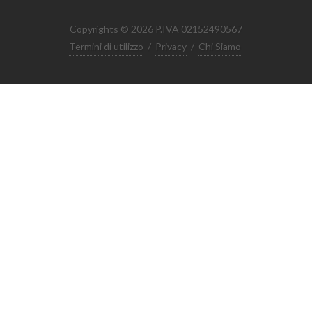
Copyrights © 2026 P.IVA 02152490567
Termini di utilizzo
/
Privacy
/
Chi Siamo