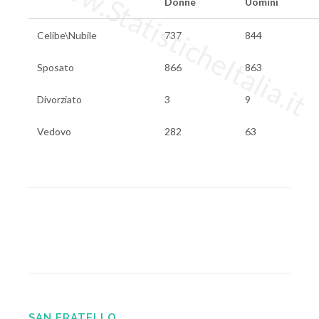
www.StatisticheItalia.it
Donne
Uomini
Celibe\Nubile
737
844
Sposato
866
863
Divorziato
3
9
Vedovo
282
63
SAN FRATELLO