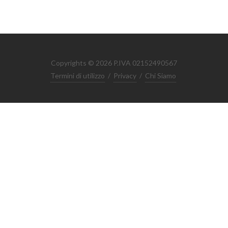
Copyrights © 2026 P.IVA 02152490567
Termini di utilizzo
/
Privacy
/
Chi Siamo