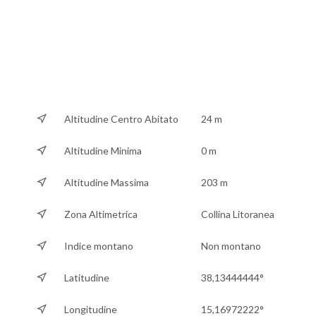
Altitudine Centro Abitato
24 m
Altitudine Minima
0 m
Altitudine Massima
203 m
Zona Altimetrica
Collina Litoranea
Indice montano
Non montano
Latitudine
38,13444444°
Longitudine
15,16972222°