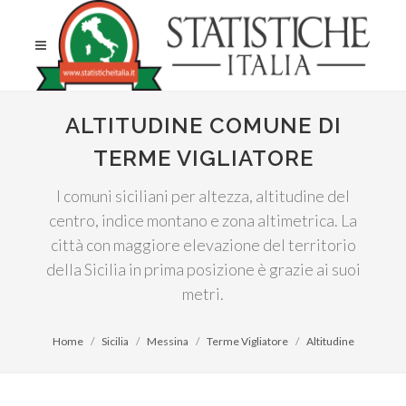
ALTITUDINE COMUNE DI
TERME VIGLIATORE
I comuni siciliani per altezza, altitudine del
centro, indice montano e zona altimetrica. La
città con maggiore elevazione del territorio
della Sicilia in prima posizione è grazie ai suoi
metri.
Home
Sicilia
Messina
Terme Vigliatore
Altitudine