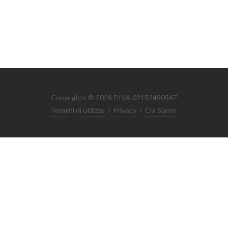
Copyrights © 2026 P.IVA 02152490567
Termini di utilizzo
/
Privacy
/
Chi Siamo