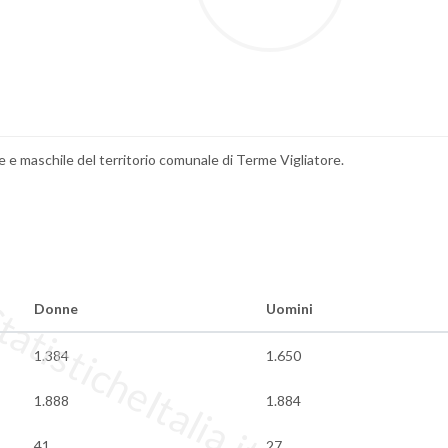
ile e maschile del territorio comunale di Terme Vigliatore.
tisticheItalia.it
Donne
Uomini
1.384
1.650
1.888
1.884
41
27