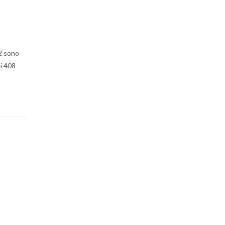
72 sono
ui 408