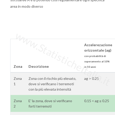
area in modo diverso
www.StatisticheItalia.it
Accelerezazione
orizzontale (ag)
con probabilità di
superamento al 10%
Zona
Descrizione
in 50 anni
Zona
Zona con il rischio più elevato,
ag > 0.25
1
dove si verificano i terremoti
con la più elevata intensità
Zona
E' la zona, dove si verificano
0.15 < ag ≤ 0.25
2
forti terremoti