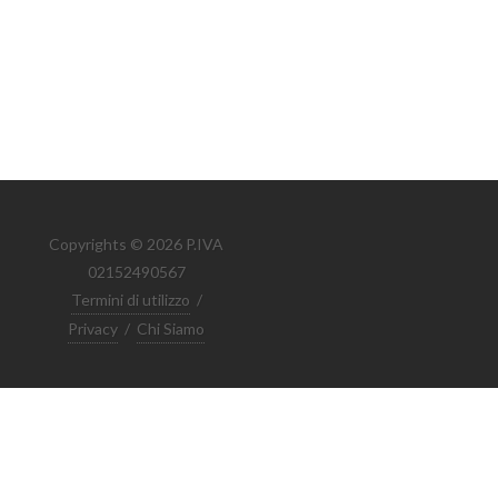
Copyrights © 2026 P.IVA
02152490567
Termini di utilizzo
/
Privacy
/
Chi Siamo