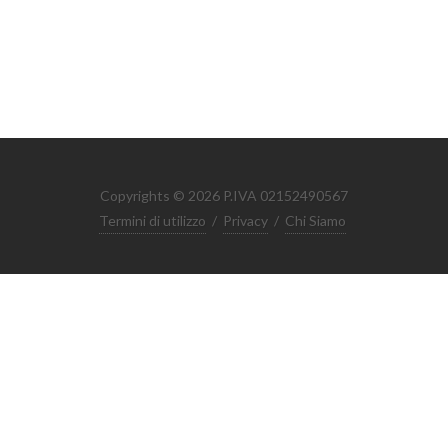
Copyrights © 2026 P.IVA 02152490567
Termini di utilizzo
/
Privacy
/
Chi Siamo