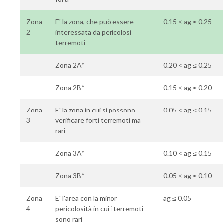
Zona
E' la zona, che può essere
0.15 < ag ≤ 0.25
2
interessata da pericolosi
terremoti
Zona 2A*
0.20 < ag ≤ 0.25
Zona 2B*
0.15 < ag ≤ 0.20
Zona
E' la zona in cui si possono
0.05 < ag ≤ 0.15
3
verificare forti terremoti ma
rari
Zona 3A*
0.10 < ag ≤ 0.15
Zona 3B*
0.05 < ag ≤ 0.10
Zona
E' l'area con la minor
ag ≤ 0.05
4
pericolosità in cui i terremoti
sono rari