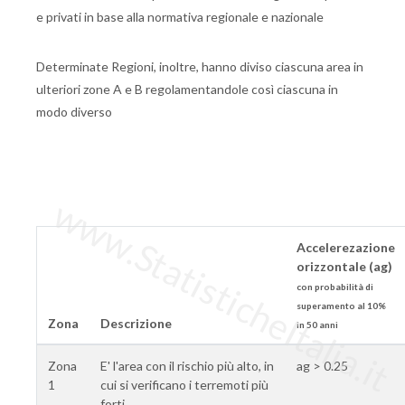
e privati in base alla normativa regionale e nazionale
Determinate Regioni, inoltre, hanno diviso ciascuna area in
ulteriori zone A e B regolamentandole così ciascuna in
modo diverso
www.StatisticheItalia.it
Accelerezazione
orizzontale (ag)
con probabilità di
superamento al 10%
Zona
Descrizione
in 50 anni
Zona
E' l'area con il rischio più alto, in
ag > 0.25
1
cui si verificano i terremoti più
forti