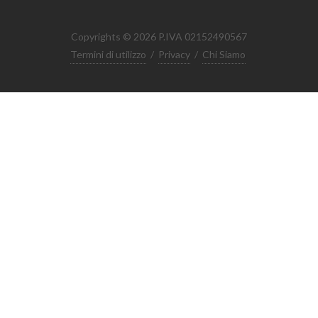
Copyrights © 2026 P.IVA 02152490567
Termini di utilizzo
/
Privacy
/
Chi Siamo