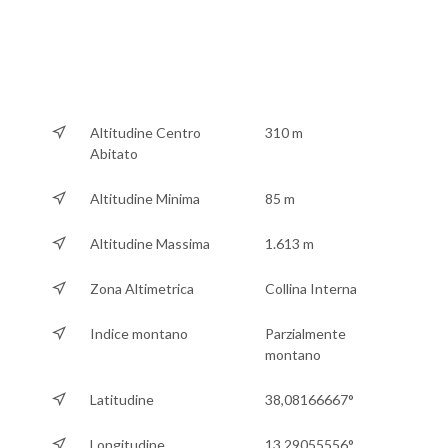
Altitudine Centro
310 m
Abitato
Altitudine Minima
85 m
Altitudine Massima
1.613 m
Zona Altimetrica
Collina Interna
Indice montano
Parzialmente
montano
Latitudine
38,08166667°
Longitudine
13,29055556°