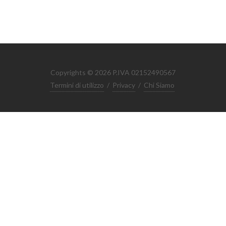
Copyrights © 2026 P.IVA 02152490567
Termini di utilizzo
/
Privacy
/
Chi Siamo