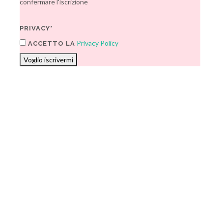
confermare l'iscrizione
PRIVACY*
Privacy Policy
ACCETTO LA
Voglio iscrivermi