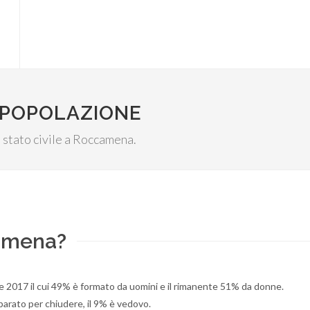
 POPOLAZIONE
lo stato civile a Roccamena.
camena?
e 2017 il cui 49% è formato da uomini e il rimanente 51% da donne.
eparato per chiudere, il 9% è vedovo.