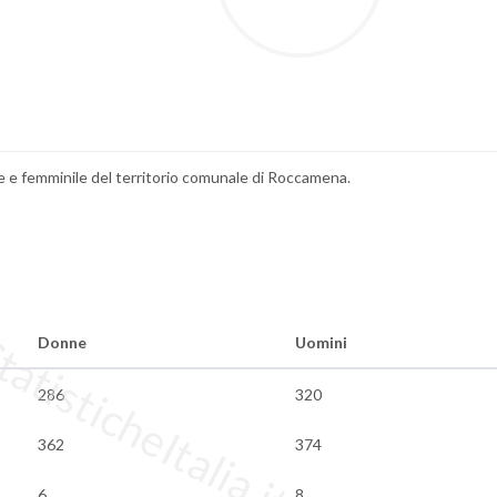
ile e femminile del territorio comunale di Roccamena.
tisticheItalia.it
Donne
Uomini
286
320
362
374
6
8