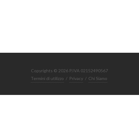
Copyrights © 2026 P.IVA 02152490567
Termini di utilizzo
/
Privacy
/
Chi Siamo