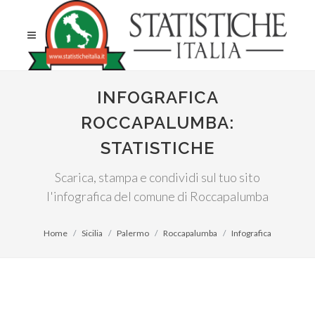
INFOGRAFICA
ROCCAPALUMBA:
STATISTICHE
Scarica, stampa e condividi sul tuo sito
l'infografica del comune di Roccapalumba
Home
Sicilia
Palermo
Roccapalumba
Infografica