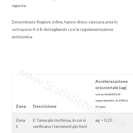
vigente
Determinate Regioni, infine, hanno diviso ciascuna area in
sottopone A e B dettagliando così la regolamentazione
antisismica
www.StatisticheItalia.it
Accelerezazione
orizzontale (ag)
con probabilità di
superamento al 10% in
Zona
Descrizione
50 anni
Zona
E' l'area più rischiosa, in cui si
ag > 0.25
1
verificano i terremoti più forti