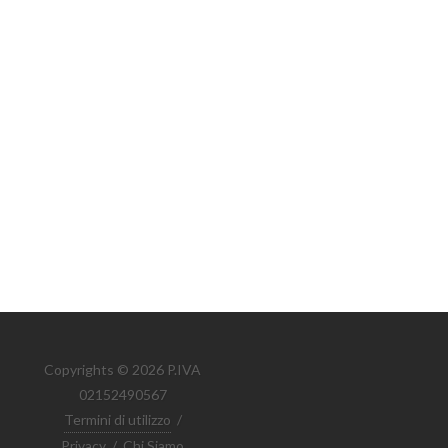
Copyrights © 2026 P.IVA
02152490567
Termini di utilizzo
/
Privacy
/
Chi Siamo