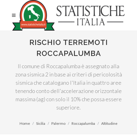
RISCHIO TERREMOTI
ROCCAPALUMBA
Il comune di Roccapalumba è assegnato alla
zona sismica 2 in base ai criteri di pericolosità
sismica che catalogano l'Italia in quattro aree
tenendo conto dell'accelerazione orizzontale
massima (ag) con solo il 10% che possa essere
superiore.
Home
Sicilia
Palermo
Roccapalumba
Altitudine