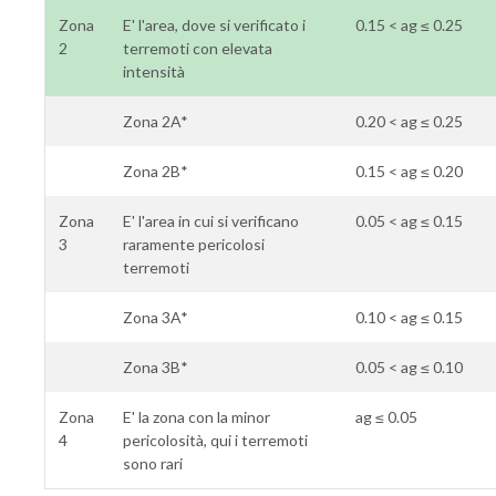
Zona
E' l'area, dove si verificato i
0.15 < ag ≤ 0.25
2
terremoti con elevata
intensità
Zona 2A*
0.20 < ag ≤ 0.25
Zona 2B*
0.15 < ag ≤ 0.20
Zona
E' l'area in cui si verificano
0.05 < ag ≤ 0.15
3
raramente pericolosi
terremoti
Zona 3A*
0.10 < ag ≤ 0.15
Zona 3B*
0.05 < ag ≤ 0.10
Zona
E' la zona con la minor
ag ≤ 0.05
4
pericolosità, qui i terremoti
sono rari