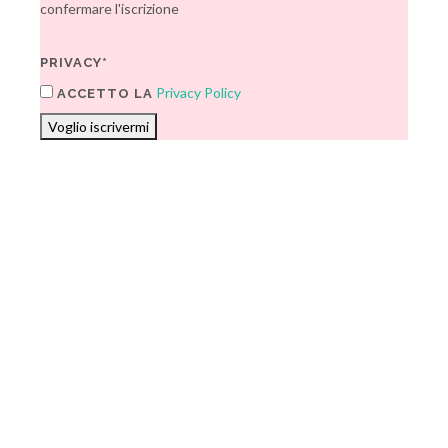
confermare l'iscrizione
PRIVACY*
Privacy Policy
ACCETTO LA
Voglio iscrivermi