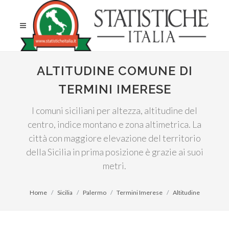
ALTITUDINE COMUNE DI
TERMINI IMERESE
I comuni siciliani per altezza, altitudine del
centro, indice montano e zona altimetrica. La
città con maggiore elevazione del territorio
della Sicilia in prima posizione è grazie ai suoi
metri.
Home
Sicilia
Palermo
Termini Imerese
Altitudine