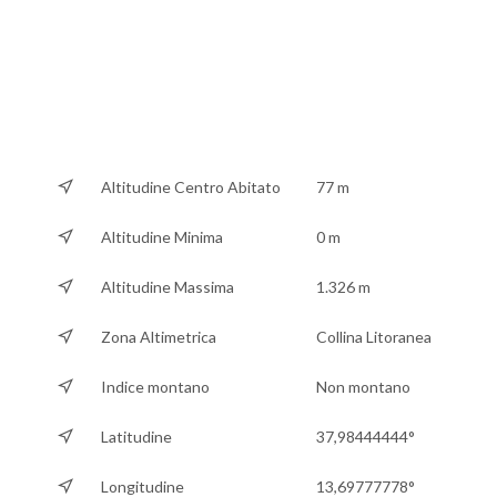
Altitudine Centro Abitato
77 m
Altitudine Minima
0 m
Altitudine Massima
1.326 m
Zona Altimetrica
Collina Litoranea
Indice montano
Non montano
Latitudine
37,98444444°
Longitudine
13,69777778°