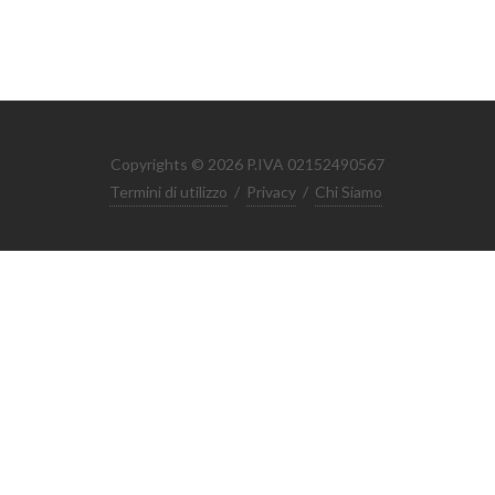
Copyrights © 2026 P.IVA 02152490567
Termini di utilizzo
/
Privacy
/
Chi Siamo