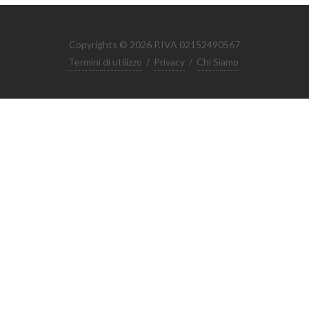
Copyrights © 2026 P.IVA 02152490567
Termini di utilizzo
/
Privacy
/
Chi Siamo