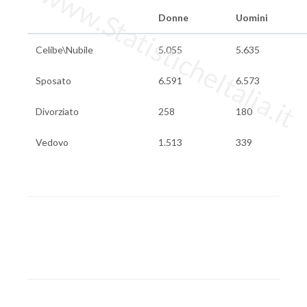
www.StatisticheItalia.it
Donne
Uomini
Celibe\Nubile
5.055
5.635
Sposato
6.591
6.573
Divorziato
258
180
Vedovo
1.513
339