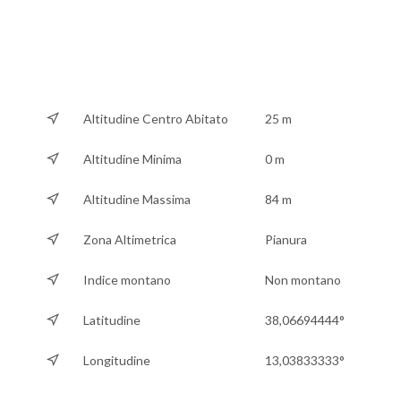
Altitudine Centro Abitato
25 m
Altitudine Minima
0 m
Altitudine Massima
84 m
Zona Altimetrica
Pianura
Indice montano
Non montano
Latitudine
38,06694444°
Longitudine
13,03833333°