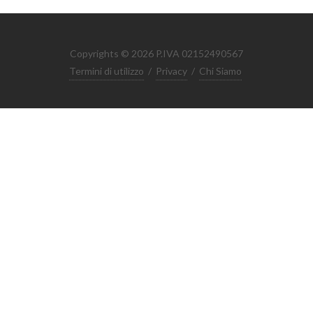
Copyrights © 2026 P.IVA 02152490567
Termini di utilizzo
/
Privacy
/
Chi Siamo