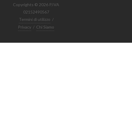
Copyrights © 2026 P.IVA
02152490567
Termini di utilizzo
/
Privacy
/
Chi Siamo