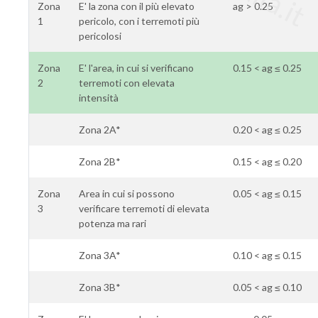
Zona
E' la zona con il più elevato
ag > 0.25
1
pericolo, con i terremoti più
pericolosi
Zona
E' l'area, in cui si verificano
0.15 < ag ≤ 0.25
2
terremoti con elevata
intensità
Zona 2A*
0.20 < ag ≤ 0.25
Zona 2B*
0.15 < ag ≤ 0.20
Zona
Area in cui si possono
0.05 < ag ≤ 0.15
3
verificare terremoti di elevata
potenza ma rari
Zona 3A*
0.10 < ag ≤ 0.15
Zona 3B*
0.05 < ag ≤ 0.10