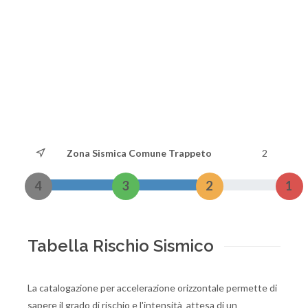
Zona Sismica Comune Trappeto
2
4
3
2
1
Tabella Rischio Sismico
La catalogazione per accelerazione orizzontale permette di
sapere il grado di rischio e l'intensità attesa di un