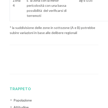
Zona
E' la zona con la minor
ag ≤ 0.05
4
pericolosità con una bassa
possibilità del verificarsi di
terremoti
* la suddivisione delle zone in sottozone (A e B) potrebbe
subire variazioni in base alle delibere regionali
TRAPPETO
Popolazione
Altitudine