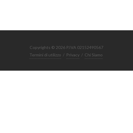
Copyrights © 2026 P.IVA 02152490567
Termini di utilizzo
/
Privacy
/
Chi Siamo