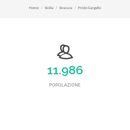
Home
Sicilia
Siracusa
Priolo Gargallo
11.986
POPOLAZIONE