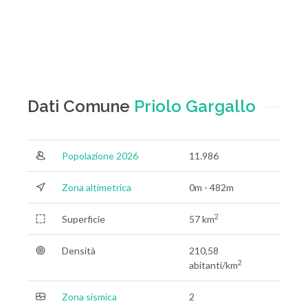
Dati Comune
Priolo Gargallo
Popolazione 2026
11.986
Zona altimetrica
0m - 482m
2
Superficie
57 km
Densità
210,58
2
abitanti/km
Zona sismica
2