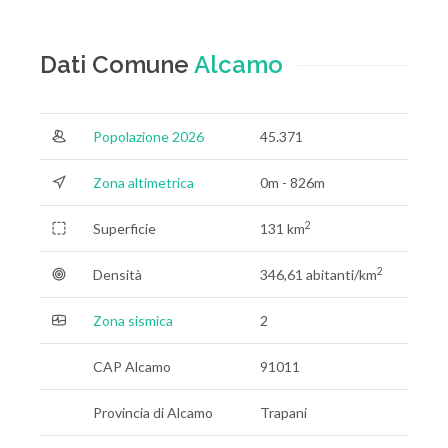
Dati Comune
Alcamo
Popolazione 2026
45.371
Zona altimetrica
0m - 826m
2
Superficie
131 km
2
Densità
346,61 abitanti/km
Zona sismica
2
CAP Alcamo
91011
Provincia di Alcamo
Trapani