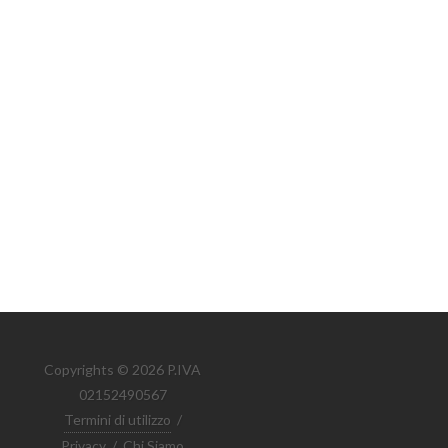
Copyrights © 2026 P.IVA
02152490567
Termini di utilizzo
/
Privacy
/
Chi Siamo