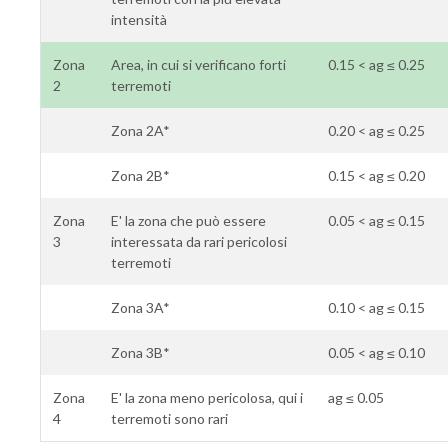
intensità
Zona
Area, in cui si verificano forti
0.15 < ag ≤ 0.25
2
terremoti
Zona 2A*
0.20 < ag ≤ 0.25
Zona 2B*
0.15 < ag ≤ 0.20
Zona
E' la zona che può essere
0.05 < ag ≤ 0.15
3
interessata da rari pericolosi
terremoti
Zona 3A*
0.10 < ag ≤ 0.15
Zona 3B*
0.05 < ag ≤ 0.10
Zona
E' la zona meno pericolosa, qui i
ag ≤ 0.05
4
terremoti sono rari