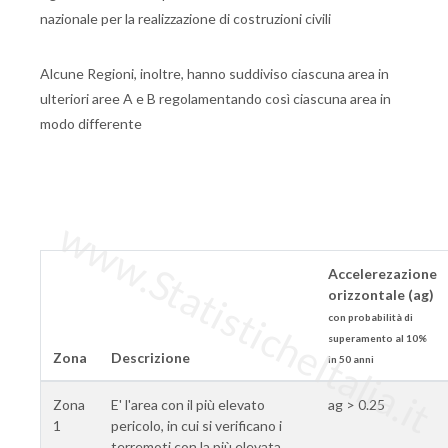
nazionale per la realizzazione di costruzioni civili
Alcune Regioni, inoltre, hanno suddiviso ciascuna area in
ulteriori aree A e B regolamentando così ciascuna area in
modo differente
www.StatisticheItalia.it
Accelerezazione
orizzontale (ag)
con probabilità di
superamento al 10%
Zona
Descrizione
in 50 anni
Zona
E' l'area con il più elevato
ag > 0.25
1
pericolo, in cui si verificano i
terremoti con la più elevata