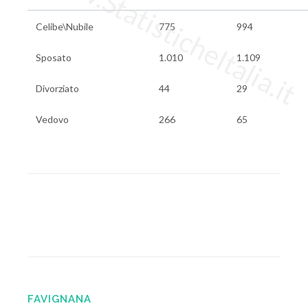
www.StatisticheItalia.it
Celibe\Nubile
775
994
Sposato
1.010
1.109
Divorziato
44
29
Vedovo
266
65
FAVIGNANA