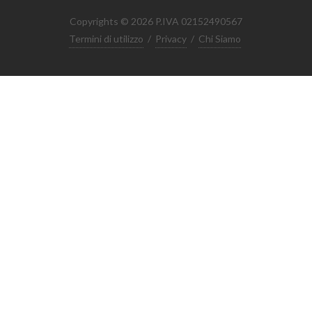
Copyrights © 2026 P.IVA 02152490567
Termini di utilizzo
/
Privacy
/
Chi Siamo