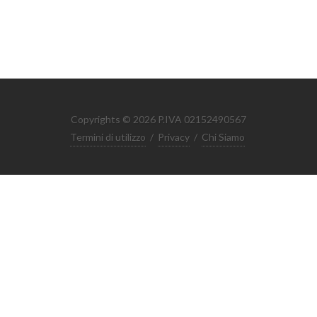
Copyrights © 2026 P.IVA 02152490567
Termini di utilizzo
/
Privacy
/
Chi Siamo