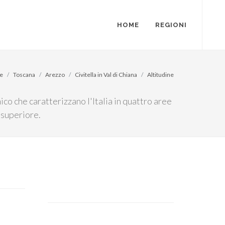
HOME
REGIONI
e
Toscana
Arezzo
Civitella in Val di Chiana
Altitudine
mico che caratterizzano l'Italia in quattro aree
 superiore.