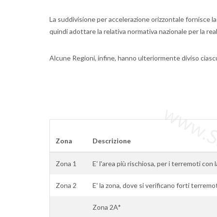
La suddivisione per accelerazione orizzontale fornisce la 
quindi adottare la relativa normativa nazionale per la reali
Alcune Regioni, infine, hanno ulteriormente diviso ciasc
www.Sta
Zona
Descrizione
Zona 1
E' l'area più rischiosa, per i terremoti con 
Zona 2
E' la zona, dove si verificano forti terremo
Zona 2A*