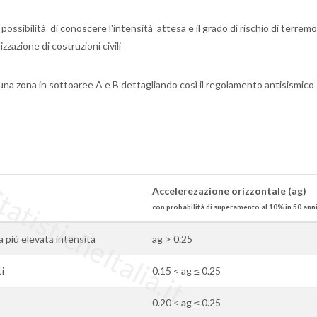
possibilità di conoscere l'intensità attesa e il grado di rischio di terremo
zzazione di costruzioni civili
una zona in sottoaree A e B dettagliando così il regolamento antisismico
tisticheItalia.it
Accelerezazione orizzontale (ag)
con probabilità di superamento al 10% in 50 ann
la più elevata intensità
ag > 0.25
ti
0.15 < ag ≤ 0.25
0.20 < ag ≤ 0.25