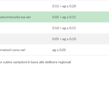
0.15 < ag ≤ 0.20
vata intensità ma rari
0.05 < ag ≤ 0.15
0.10 < ag ≤ 0.15
0.05 < ag ≤ 0.10
terremoti sono rari
ag ≤ 0.05
 subire variazioni in base alle delibere regionali