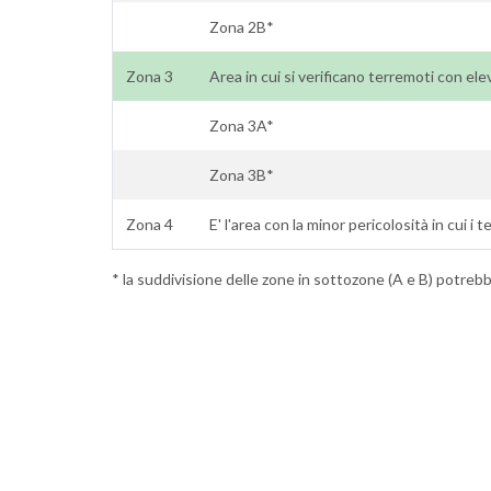
Zona 2B*
Zona 3
Area in cui si verificano terremoti con ele
Zona 3A*
Zona 3B*
Zona 4
E' l'area con la minor pericolosità in cui i 
* la suddivisione delle zone in sottozone (A e B) potrebbe