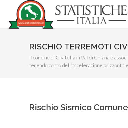
RISCHIO TERREMOTI CIV
Il comune di Civitella in Val di Chiana è assoc
tenendo conto dell'accelerazione orizzontale
Rischio Sismico Comun