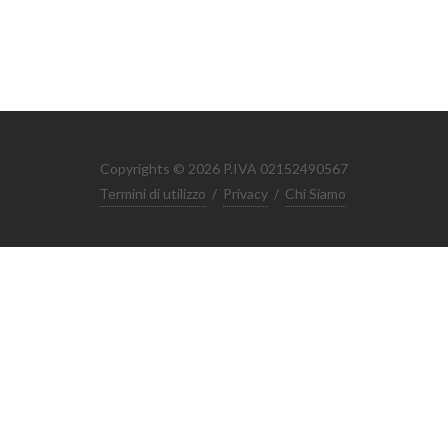
Copyrights © 2026 P.IVA 02152490567
Termini di utilizzo
/
Privacy
/
Chi Siamo