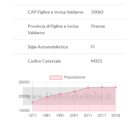
CAP Figline e Incisa Valdarno
50063
Provincia di Figline e Incisa
Firenze
Valdarno
Sigla Automobilistica
FI
Codice Catastale
M321