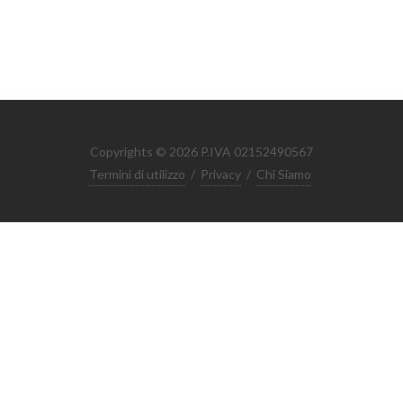
Copyrights © 2026 P.IVA 02152490567
Termini di utilizzo
/
Privacy
/
Chi Siamo