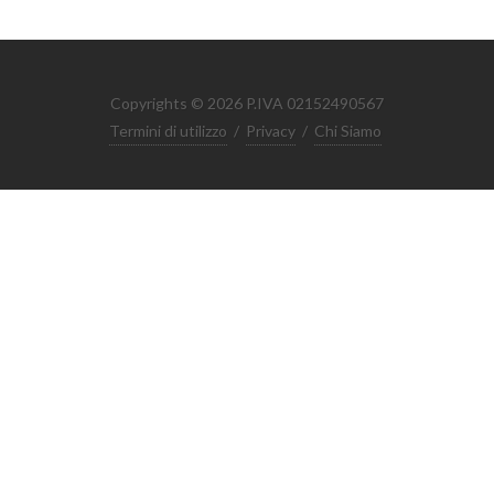
Copyrights © 2026 P.IVA 02152490567
Termini di utilizzo
/
Privacy
/
Chi Siamo