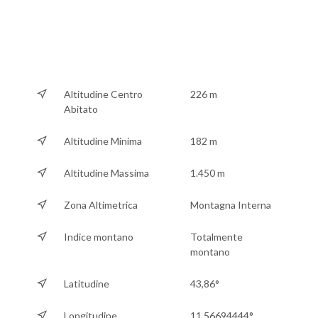
Altitudine Centro
226 m
Abitato
Altitudine Minima
182 m
Altitudine Massima
1.450 m
Zona Altimetrica
Montagna Interna
Indice montano
Totalmente
montano
Latitudine
43,86°
Longitudine
11,56694444°