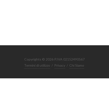
Copyrights © 2026 P.IVA 02152490567
Termini di utilizzo
/
Privacy
/
Chi Siamo