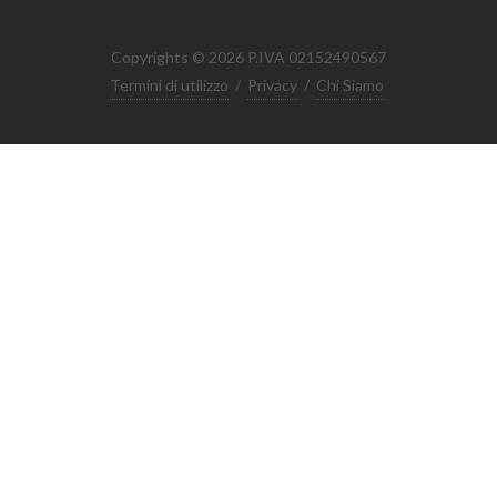
Copyrights © 2026 P.IVA 02152490567
Termini di utilizzo
/
Privacy
/
Chi Siamo