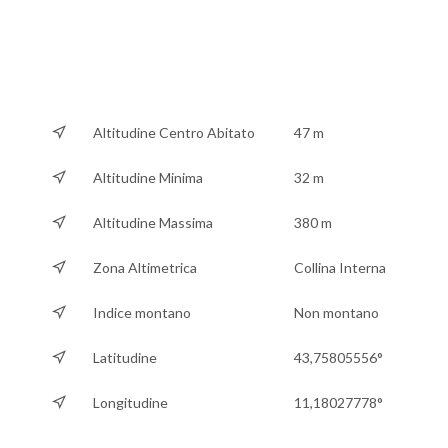
Altitudine Centro Abitato
47 m
Altitudine Minima
32 m
Altitudine Massima
380 m
Zona Altimetrica
Collina Interna
Indice montano
Non montano
Latitudine
43,75805556°
Longitudine
11,18027778°