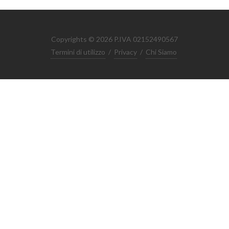
Copyrights © 2026 P.IVA 02152490567
Termini di utilizzo
/
Privacy
/
Chi Siamo