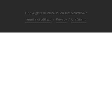
Copyrights © 2026 P.IVA 02152490567
Termini di utilizzo
/
Privacy
/
Chi Siamo