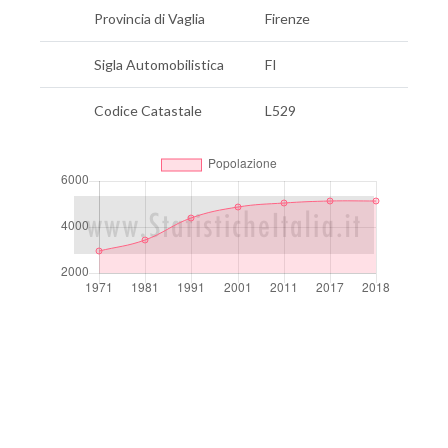
Provincia di Vaglia
Firenze
Sigla Automobilistica
FI
Codice Catastale
L529