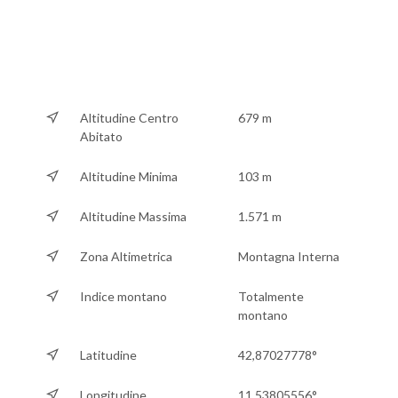
Altitudine Centro
679 m
Abitato
Altitudine Minima
103 m
Altitudine Massima
1.571 m
Zona Altimetrica
Montagna Interna
Indice montano
Totalmente
montano
Latitudine
42,87027778°
Longitudine
11,53805556°