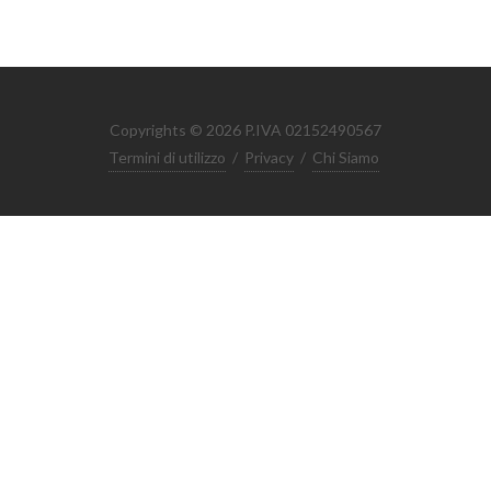
Copyrights © 2026 P.IVA 02152490567
Termini di utilizzo
/
Privacy
/
Chi Siamo