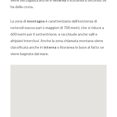
viene dettagliata anche in
interna
o litoranea a secondo se
ha della costa.
La zona di
montagna
è caratterizzata dall'esistenza di
notevoli masse pari o maggiori di 700 metri, che si riduce a
600 metri per il settentrione, e racchiude anche valli e
altipiani interclusi. Anche la zona chiamata montana viene
classificata anche in
interna
o litoranea in base al fatto se
viene bagnata dal mare.