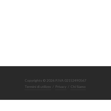
Copyrights © 2026 P.IVA 02152490567
Termini di utilizzo
/
Privacy
/
Chi Siamo