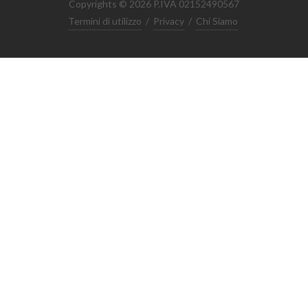
Copyrights © 2026 P.IVA 02152490567
Termini di utilizzo
/
Privacy
/
Chi Siamo