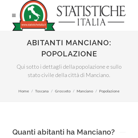
ABITANTI MANCIANO:
POPOLAZIONE
Qui sotto i dettagli della popolazione e sullo
stato civile della città di Manciano.
Home
Toscana
Grosseto
Manciano
Popolazione
Quanti abitanti ha Manciano?