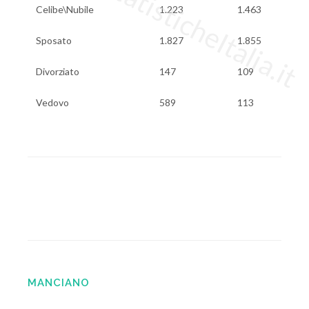
www.StatisticheItalia.it
Celibe\Nubile
1.223
1.463
Sposato
1.827
1.855
Divorziato
147
109
Vedovo
589
113
MANCIANO