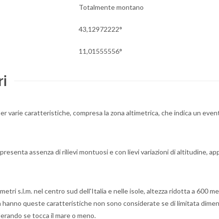
Totalmente montano
43,12972222°
11,01555556°
i
 per varie caratteristiche, compresa la zona altimetrica, che indica un even
resenta assenza di rilievi montuosi e con lievi variazioni di altitudine, a
ri s.l.m. nel centro sud dell'Italia e nelle isole, altezza ridotta a 600 me
on hanno queste caratteristiche non sono considerate se di limitata dime
erando se tocca il mare o meno.