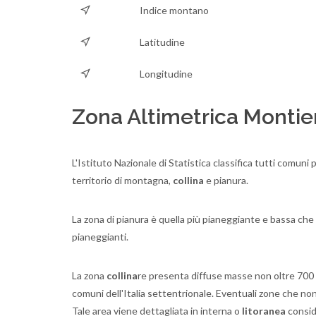
Indice montano
Latitudine
Longitudine
Zona Altimetrica Montier
L'Istituto Nazionale di Statistica classifica tutti comuni
territorio di montagna,
collina
e pianura.
La zona di pianura è quella più pianeggiante e bassa che p
pianeggianti.
La zona
collina
re presenta diffuse masse non oltre 700 met
comuni dell'Italia settentrionale. Eventuali zone che n
Tale area viene dettagliata in interna o
litoranea
consid