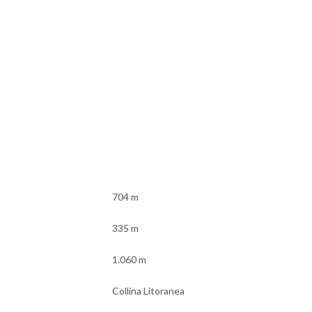
704 m
335 m
1.060 m
Collina Litoranea