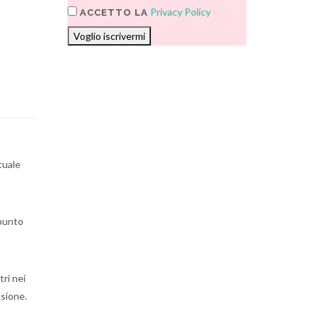
Privacy Policy
ACCETTO LA
Voglio iscrivermi
tuale
ppunto
tri nei
nsione.