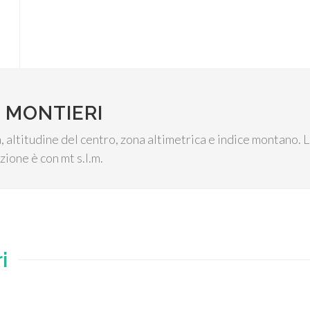
 MONTIERI
 altitudine del centro, zona altimetrica e indice montano. La
zione è con mt s.l.m.
i