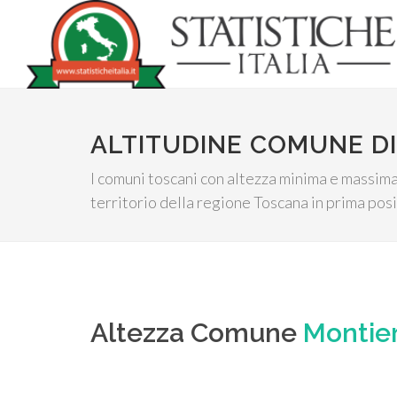
ALTITUDINE COMUNE DI
I comuni toscani con altezza minima e massima,
territorio della regione Toscana in prima posi
Altezza Comune
Montier