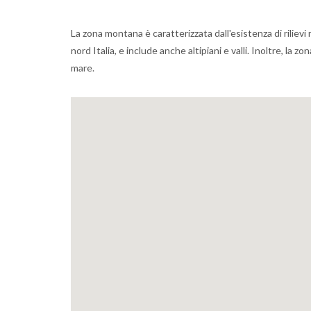
La zona montana è caratterizzata dall'esistenza di riliev
nord Italia, e include anche altipiani e valli. Inoltre, la 
mare.