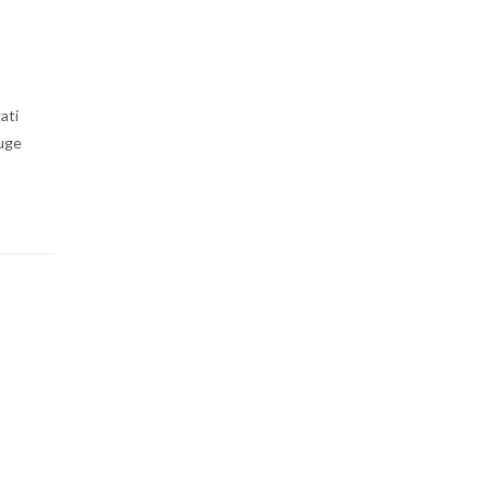
ati
iuge