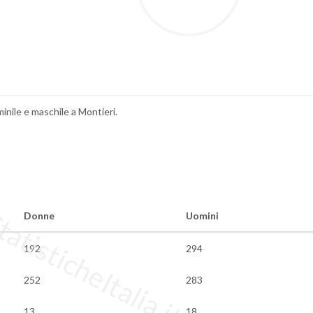
inile e maschile a Montieri.
tisticheItalia.it
Donne
Uomini
192
294
252
283
13
18