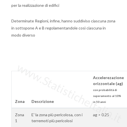
per la realizzazione di edifici
Determinate Regioni, infine, hanno suddiviso ciascuna zona
in sottopone A e B regolamentandole così ciascuna in
modo diverso
www.StatisticheItalia.it
Accelerezazione
orizzontale (ag)
con probabilità di
superamento al 10%
Zona
Descrizione
in 50 anni
Zona
E' la zona più pericolosa, con i
ag > 0.25
1
terremoti più pericolosi