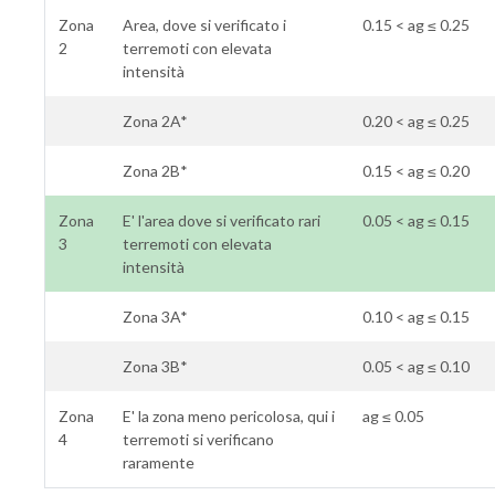
Zona
Area, dove si verificato i
0.15 < ag ≤ 0.25
2
terremoti con elevata
intensità
Zona 2A*
0.20 < ag ≤ 0.25
Zona 2B*
0.15 < ag ≤ 0.20
Zona
E' l'area dove si verificato rari
0.05 < ag ≤ 0.15
3
terremoti con elevata
intensità
Zona 3A*
0.10 < ag ≤ 0.15
Zona 3B*
0.05 < ag ≤ 0.10
Zona
E' la zona meno pericolosa, qui i
ag ≤ 0.05
4
terremoti si verificano
raramente