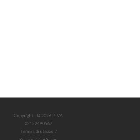
Copyrights © 2026 P.IVA
02152490567
Termini di utilizzo
/
Privacy
/
Chi Siamo