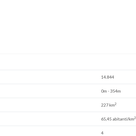
14.844
0m - 354m
2
227 km
2
65,45 abitanti/km
4