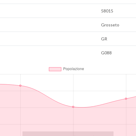
58015
Grosseto
GR
G088