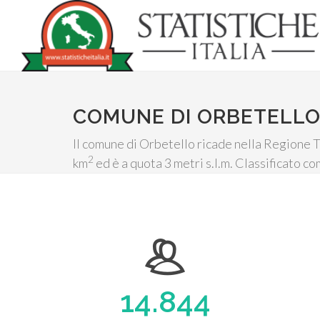
COMUNE DI ORBETELL
Il comune di Orbetello ricade nella Regione To
2
km
ed è a quota 3 metri s.l.m. Classificato co
14.844