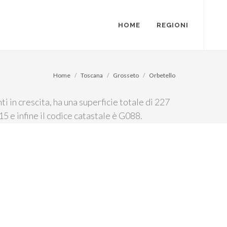
HOME
REGIONI
Home
Toscana
Grosseto
Orbetello
 in crescita, ha una superficie totale di 227
15 e infine il codice catastale è G088.