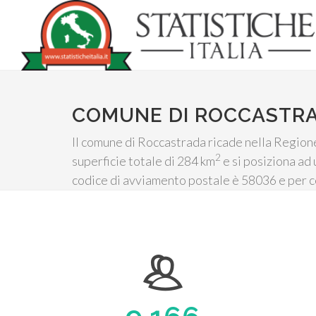
COMUNE DI ROCCASTR
Il comune di Roccastrada ricade nella Regione
2
superficie totale di 284 km
e si posiziona ad 
codice di avviamento postale è 58036 e per c