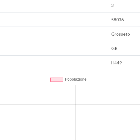
3
58036
Grosseto
GR
H449