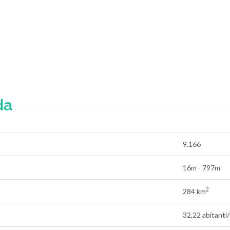
da
9.166
16m - 797m
2
284 km
32,22 abitanti