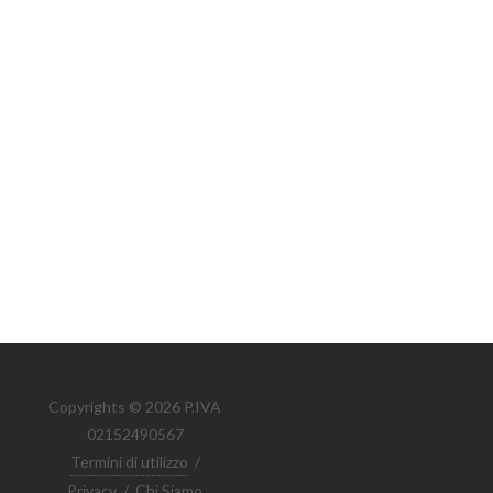
Copyrights © 2026 P.IVA
02152490567
Termini di utilizzo
/
Privacy
/
Chi Siamo