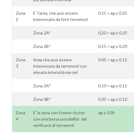
Zona
E' l'area, che può essere
0.15 < ag ≤ 0.25
2
interessata da forti terremoti
Zona 2A*
0.20 < ag ≤ 0.25
Zona 2B*
0.15 < ag ≤ 0.20
Zona
Area che può essere
0.05 < ag ≤ 0.15
3
interessata da terremoti con
elevata intensità ma rari
Zona 3A*
0.10 < ag ≤ 0.15
Zona 3B*
0.05 < ag ≤ 0.10
Zona
E' la zona con il minor rischio
ag ≤ 0.05
4
con una bassa possibilità del
verificarsi di terremoti