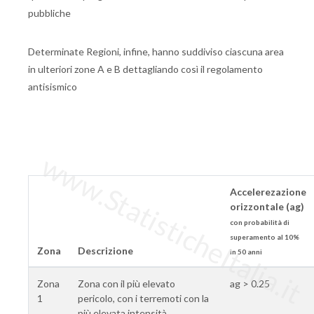
pubbliche
Determinate Regioni, infine, hanno suddiviso ciascuna area
in ulteriori zone A e B dettagliando così il regolamento
antisismico
www.StatisticheItalia.it
Accelerezazione
orizzontale (ag)
con probabilità di
superamento al 10%
Zona
Descrizione
in 50 anni
Zona
Zona con il più elevato
ag > 0.25
1
pericolo, con i terremoti con la
più elevata intensità