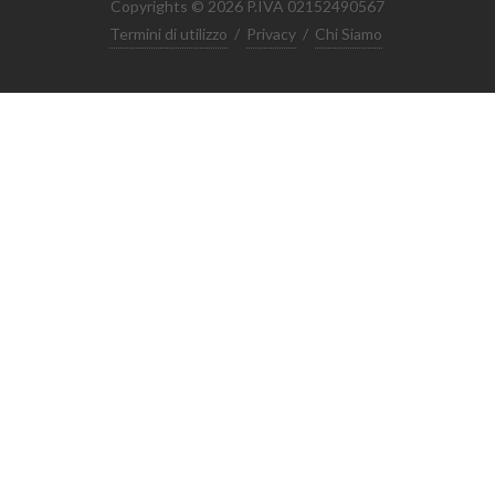
Copyrights © 2026 P.IVA 02152490567
Termini di utilizzo
/
Privacy
/
Chi Siamo