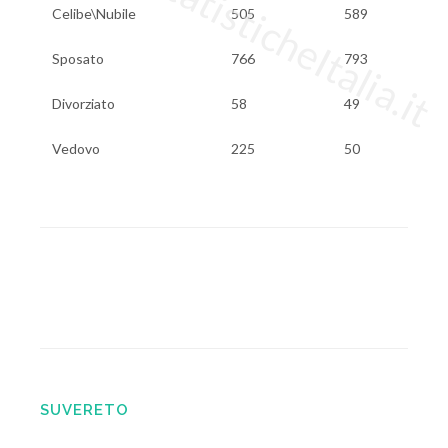
www.StatisticheItalia.it
Celibe\Nubile
505
589
Sposato
766
793
Divorziato
58
49
Vedovo
225
50
SUVERETO