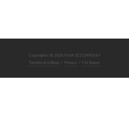
Copyrights © 2026 P.IVA 02152490567
Termini di utilizzo
/
Privacy
/
Chi Siamo