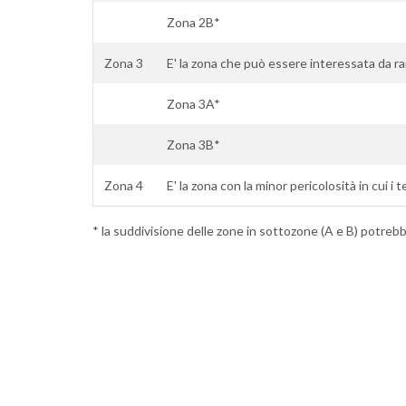
Zona 2B*
Zona 3
E' la zona che può essere interessata da ra
Zona 3A*
Zona 3B*
Zona 4
E' la zona con la minor pericolosità in cui i 
* la suddivisione delle zone in sottozone (A e B) potrebbe