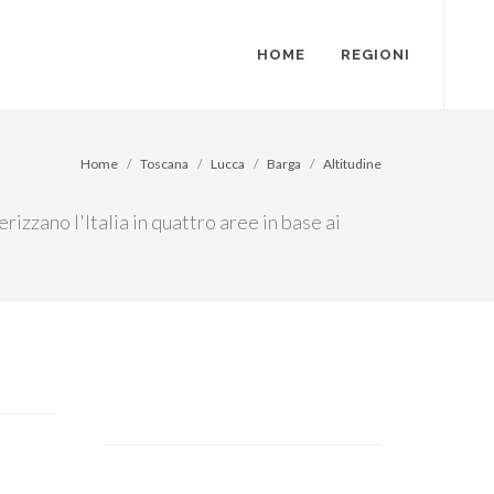
HOME
REGIONI
Home
Toscana
Lucca
Barga
Altitudine
rizzano l'Italia in quattro aree in base ai