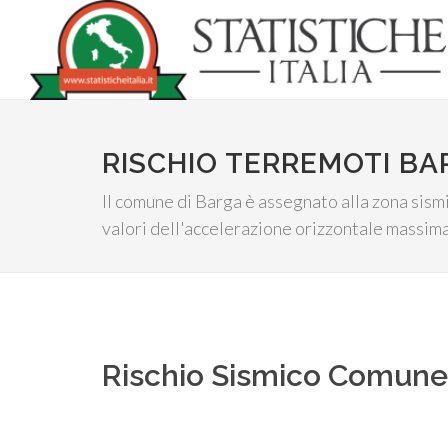
RISCHIO TERREMOTI BA
Il comune di Barga è assegnato alla zona sismic
valori dell'accelerazione orizzontale massima 
Rischio Sismico Comun