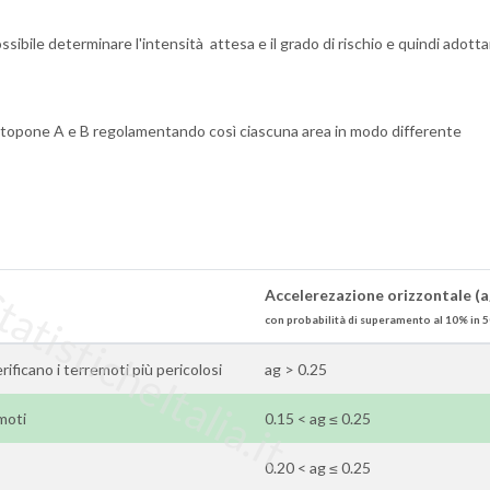
sibile determinare l'intensità attesa e il grado di rischio e quindi adotta
sottopone A e B regolamentando così ciascuna area in modo differente
tisticheItalia.it
Accelerezazione orizzontale (a
con probabilità di superamento al 10% in 5
verificano i terremoti più pericolosi
ag > 0.25
emoti
0.15 < ag ≤ 0.25
0.20 < ag ≤ 0.25