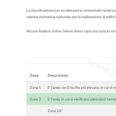
La classificazione per accelerazione orizzontale rende pos
relativa normativa nazionale per la realizzazione di edifici
Alcune Regioni, infine, hanno diviso ciascuna zona in 
www.Sta
Zona
Descrizione
Zona 1
E' l'area con il rischio più elevato, in cui si 
Zona 2
E' l'area, in cui si verificano pericolosi terr
Zona 2A*