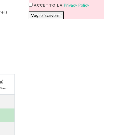
Privacy Policy
ACCETTO LA
re la
Voglio iscrivermi
g)
0 anni