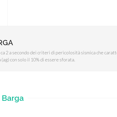
RGA
a 2 a secondo dei criteri di pericolosità sismica che caratte
(ag) con solo il 10% di essere sforata.
e
Barga