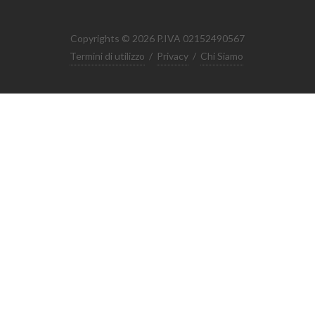
Copyrights © 2026 P.IVA 02152490567
Termini di utilizzo
/
Privacy
/
Chi Siamo