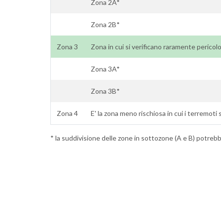
Zona 2A*
Zona 2B*
Zona 3
Zona in cui si verificano raramente pericol
Zona 3A*
Zona 3B*
Zona 4
E' la zona meno rischiosa in cui i terremoti 
* la suddivisione delle zone in sottozone (A e B) potrebbe