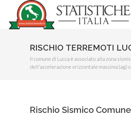
RISCHIO TERREMOTI LU
Il comune di Lucca è associato alla zona sismi
dell'accelerazione orizzontale massima (ag) c
Rischio Sismico Comun