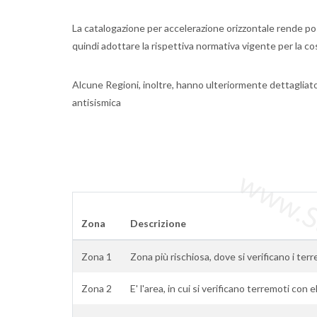
La catalogazione per accelerazione orizzontale rende poss
quindi adottare la rispettiva normativa vigente per la cos
Alcune Regioni, inoltre, hanno ulteriormente dettagliat
antisismica
www.Sta
Zona
Descrizione
Zona 1
Zona più rischiosa, dove si verificano i ter
Zona 2
E' l'area, in cui si verificano terremoti con 