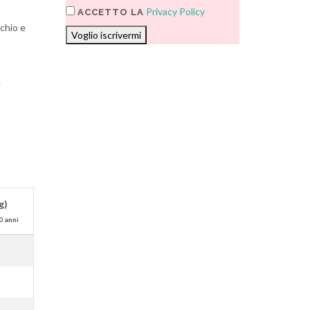
Privacy Policy
ACCETTO LA
schio e
Voglio iscrivermi
e
g)
0 anni