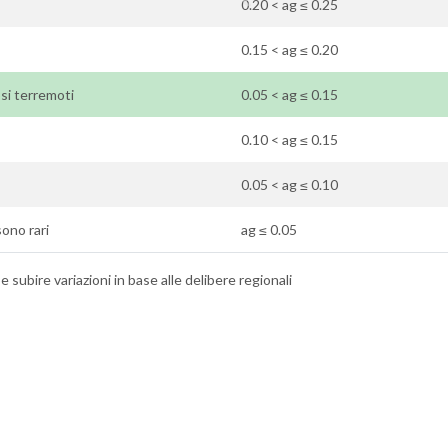
0.20 < ag ≤ 0.25
0.15 < ag ≤ 0.20
osi terremoti
0.05 < ag ≤ 0.15
0.10 < ag ≤ 0.15
0.05 < ag ≤ 0.10
sono rari
ag ≤ 0.05
 subire variazioni in base alle delibere regionali