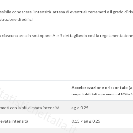
ibile conoscere l'intensità attesa di eventuali terremoti e il grado di ri
truzione di edifici
o ciascuna area in sottopone A e B dettagliando così la regolamentazion
tisticheItalia.it
Accelerezazione orizzontale (a
con probabilità di superamento al 10% in 5
remoti con la più elevata intensità
ag > 0.25
elevata intensità
0.15 < ag ≤ 0.25