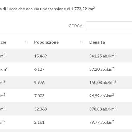
2
ncia di Lucca che occupa un'estensione di 1.773,22 km
CERCA:
icie
Popolazione
Densità
2
2
km
15.469
541,25 ab.\km
2
2
 km
6.127
37,20 ab.\km
2
2
km
9.976
150,08 ab.\km
2
2
km
7.003
96,99 ab.\km
2
2
km
32.368
378,88 ab.\km
2
2
km
2.161
79,77 ab.\km