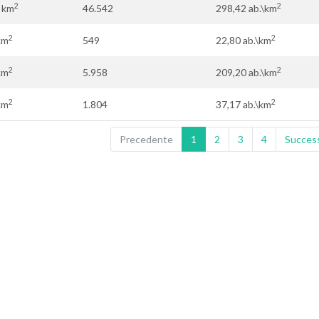
2
2
 km
46.542
298,42 ab.\km
2
2
km
549
22,80 ab.\km
2
2
km
5.958
209,20 ab.\km
2
2
km
1.804
37,17 ab.\km
Precedente
1
2
3
4
Succes