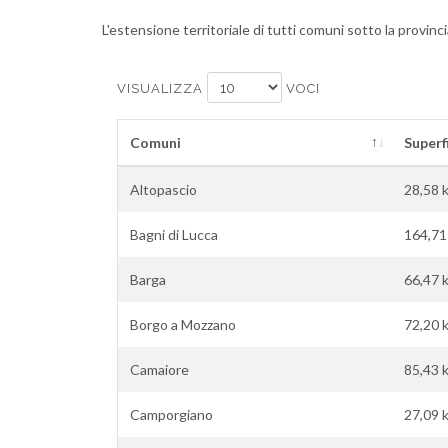
L'estensione territoriale di tutti comuni sotto la provi
VISUALIZZA
VOCI
Comuni
Superf
Altopascio
28,58 
Bagni di Lucca
164,71
Barga
66,47 
Borgo a Mozzano
72,20 
Camaiore
85,43 
Camporgiano
27,09 