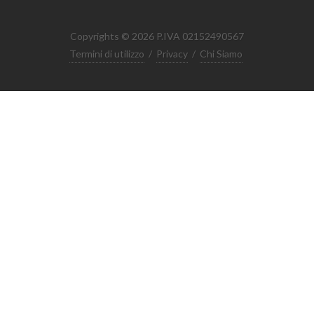
Copyrights © 2026 P.IVA 02152490567
Termini di utilizzo
/
Privacy
/
Chi Siamo