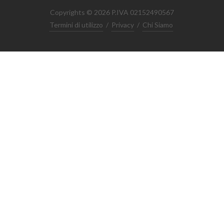
Copyrights © 2026 P.IVA 02152490567
Termini di utilizzo
/
Privacy
/
Chi Siamo