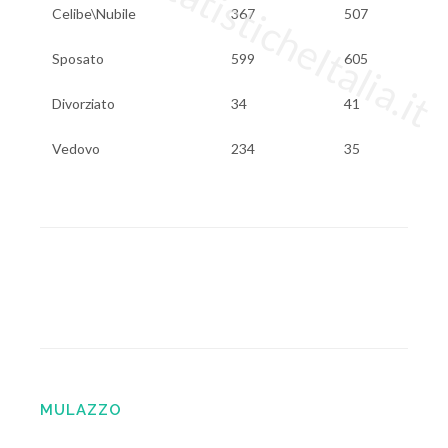
www.StatisticheItalia.it
Celibe\Nubile
367
507
Sposato
599
605
Divorziato
34
41
Vedovo
234
35
MULAZZO