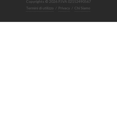
Copyrights © 2026 P.IVA 02152490567
Termini di utilizzo
/
Privacy
/
Chi Siamo